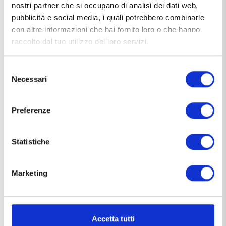
* Acconsento a che i miei dati personali vengano
nostri partner che si occupano di analisi dei dati web,
utilizzati in accordo con la
Privacy
e la
Cookie Policy
pubblicità e social media, i quali potrebbero combinarle
con altre informazioni che hai fornito loro o che hanno
Autorizzo il trattamento dei miei dati personali per
raccolto dal tuo utilizzo dei loro servizi.
essere aggiornato sui nuovi arrivi e per le finalità di
marketing diretto correlate ai servizi offerti.
Selezione
Necessari
del
consenso
Preferenze
Statistiche
FOR SUPERLATIVE
Marketing
HUMAN
Accetta tutti