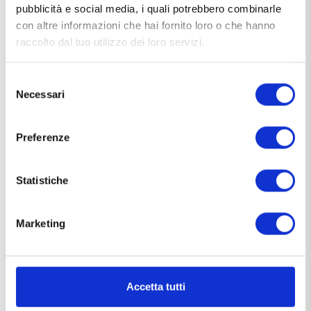
pubblicità e social media, i quali potrebbero combinarle
con altre informazioni che hai fornito loro o che hanno
raccolto dal tuo utilizzo dei loro servizi.
NOW OFFICIAL SPONSOR DI FALL
SERIES 2025
Selezione
NOW è lieta di annunciare la sua partnership come
Necessari
del
Hydration Partner ufficiale delle Fall Series 2025, la
consenso
manifestazione che unisce competizione, talento e
Preferenze
passione nel cuore dell’autunno sportivo europeo, in
NEWS
programma dal 13 al 14 dicembre 2025. In un contesto in
cui ogni dettaglio conta, l’idratazione diventa un alleato
Statistiche
fondamentale per atleti e team impegnati […]
Marketing
Accetta tutti