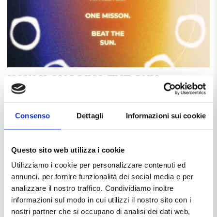
NOW X CHASING THE SUN
Il sole sorge sull’Arno e segna l’inizio di una nuova era
per il mondo endurance. Si è conclusa l’Edizione 0 di
Consenso
Dettagli
Informazioni sui cookie
Chasing the Sun, il format radicale che sfida non solo il
cronometro, ma la natura stessa. NOW – Not Ordinary
NEWS
Water è scesa in campo come partner ufficiale per
Questo sito web utilizza i cookie
supportare gli atleti in una […]
Utilizziamo i cookie per personalizzare contenuti ed
annunci, per fornire funzionalità dei social media e per
analizzare il nostro traffico. Condividiamo inoltre
informazioni sul modo in cui utilizzi il nostro sito con i
nostri partner che si occupano di analisi dei dati web,