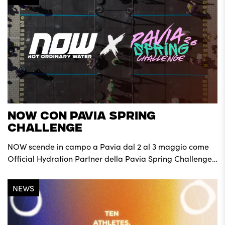
NOW CON PAVIA SPRING
CHALLENGE
NOW scende in campo a Pavia dal 2 al 3 maggio come
Official Hydration Partner della Pavia Spring Challenge.
La manifestazione, che trasforma il cuore della città in un
palcoscenico di pura competizione e resilienza,
NEWS
rappresenta il contesto ideale per confermare il ruolo di
NOW come riferimento nell’integrazione sportiva
d’avanguardia. In una disciplina come il […]