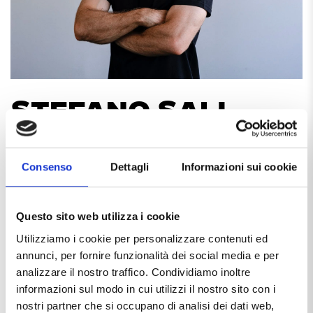
STEFANO SALI
CROSSFIT TRAINER
Consenso
Dettagli
Informazioni sui cookie
Stefano Sali
è un
CrossFit L2 Trainer
e
CF‑L1 Certified
Questo sito web utilizza i cookie
Trainer
, attivo nel mondo del coaching dal
2013
. È
Utilizziamo i cookie per personalizzare contenuti ed
fondatore, Owner e Head Coach di Ticinvm Fitness Club
annunci, per fornire funzionalità dei social media e per
a Pavia (San Martino Siccomario), un box tra i principali
analizzare il nostro traffico. Condividiamo inoltre
della zona, nato nel
2015
.
informazioni sul modo in cui utilizzi il nostro sito con i
Dal
2015
partecipa regolarmente a
gare nazionali di
nostri partner che si occupano di analisi dei dati web,
CrossFit
, portando la sua esperienza competitiva