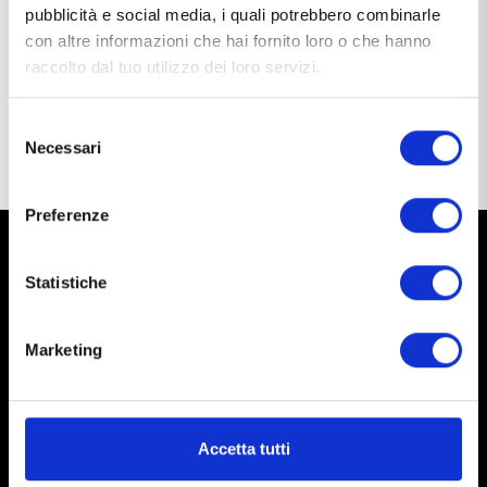
pubblicità e social media, i quali potrebbero combinarle
all’interno del club. Appassionato di functional training,
con altre informazioni che hai fornito loro o che hanno
propone programmi che combinano
allenamento
raccolto dal tuo utilizzo dei loro servizi.
tecnico e
community building
per atleti di ogni livello.
Selezione
Torna agli Atleti
Necessari
del
consenso
Preferenze
Statistiche
Tracciamento ordini
Marketing
In modo semplice e veloce
Accetta tutti