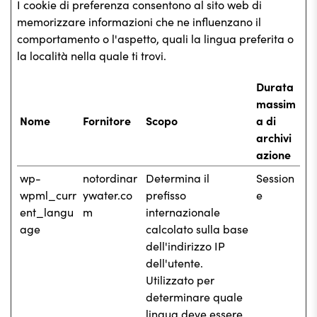
I cookie di preferenza consentono al sito web di
memorizzare informazioni che ne influenzano il
comportamento o l'aspetto, quali la lingua preferita o
la località nella quale ti trovi.
Durata
massim
Nome
Fornitore
Scopo
a di
archivi
azione
wp-
notordinar
Determina il
Session
wpml_curr
ywater.co
prefisso
e
ent_langu
m
internazionale
age
calcolato sulla base
dell'indirizzo IP
dell'utente.
Utilizzato per
determinare quale
lingua deve essere