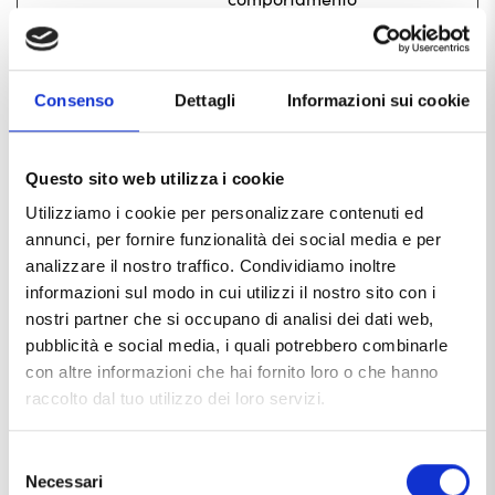
dell'utente sul sito
web - Viene
utilizzato al fine di
Consenso
Dettagli
Informazioni sui cookie
stilare report
statistici e mappe
termiche per il
Questo sito web utilizza i cookie
proprietario del sito.
Utilizziamo i cookie per personalizzare contenuti ed
_clsk
Microsoft
Registra dati
1 giorno
annunci, per fornire funzionalità dei social media e per
statistici sul
analizzare il nostro traffico. Condividiamo inoltre
comportamento dei
informazioni sul modo in cui utilizzi il nostro sito con i
utenti sul sito web.
nostri partner che si occupano di analisi dei dati web,
Questi vengono
pubblicità e social media, i quali potrebbero combinarle
utilizzati per
con altre informazioni che hai fornito loro o che hanno
l'analisi interna
raccolto dal tuo utilizzo dei loro servizi.
dall'operatore del
sito.
Selezione
_cltk
Microsoft
Registra dati
Session
Necessari
del