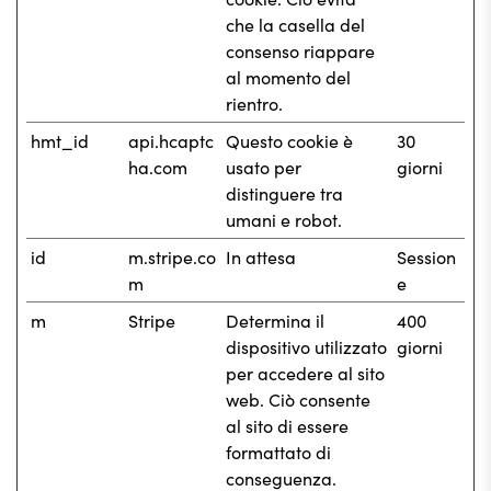
che la casella del
consenso riappare
al momento del
rientro.
hmt_id
api.hcaptc
Questo cookie è
30
ha.com
usato per
giorni
distinguere tra
umani e robot.
id
m.stripe.co
In attesa
Session
m
e
m
Stripe
Determina il
400
dispositivo utilizzato
giorni
per accedere al sito
web. Ciò consente
al sito di essere
formattato di
conseguenza.