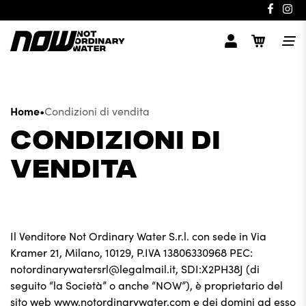
Home
•
Condizioni di vendita
CONDIZIONI DI
VENDITA
Il Venditore Not Ordinary Water S.r.l. con sede in Via
Kramer 21, Milano, 10129, P.IVA 13806330968 PEC:
notordinarywatersrl@legalmail.it, SDI:X2PH38J (di
seguito “la Società” o anche “NOW”), è proprietario del
sito web www.notordinarywater.com e dei domini ad esso