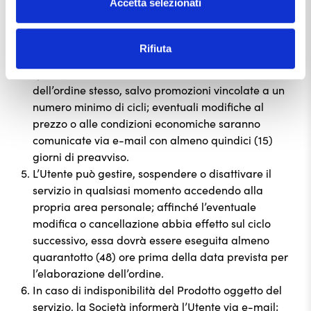
Accetta selezionati
disattivazione da parte dell’Utente secondo quanto
infra previsto o cessazione per cause tecniche,
organizzative o normative da parte della Società.
Rifiuta
Il prezzo applicabile a ciascun ordine ricorrente è
quello indicato sul Sito al momento dell’elaborazione
dell’ordine stesso, salvo promozioni vincolate a un
numero minimo di cicli; eventuali modifiche al
prezzo o alle condizioni economiche saranno
comunicate via e-mail con almeno quindici (15)
giorni di preavviso.
L’Utente può gestire, sospendere o disattivare il
servizio in qualsiasi momento accedendo alla
propria area personale; affinché l’eventuale
modifica o cancellazione abbia effetto sul ciclo
successivo, essa dovrà essere eseguita almeno
quarantotto (48) ore prima della data prevista per
l’elaborazione dell’ordine.
In caso di indisponibilità del Prodotto oggetto del
servizio, la Società informerà l’Utente via e-mail;