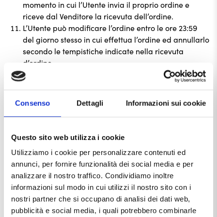
momento in cui l’Utente invia il proprio ordine e
riceve dal Venditore la ricevuta dell’ordine.
L’Utente può modificare l’ordine entro le ore 23:59
del giorno stesso in cui effettua l’ordine ed annullarlo
secondo le tempistiche indicate nella ricevuta
d’ordine.
Il Venditore, a seguito di impreviste difficoltà
logistiche ed organizzative, potrà annullare l’ordine
dandone comunicazione via e-mail all’Utente o,
Consenso
Dettagli
Informazioni sui cookie
previo accordo con lo stesso, modificare giorno e ora
di consegna.
Il Venditore conserverà tutti gli ordini ricevuti dagli
Questo sito web utilizza i cookie
Utenti in formato digitale o cartaceo, secondo
Utilizziamo i cookie per personalizzare contenuti ed
adeguati criteri di riservatezza e sicurezza. Per
annunci, per fornire funzionalità dei social media e per
eventuali copie o altre richieste in proposito, l’Utente
analizzare il nostro traffico. Condividiamo inoltre
potrà contattare il Venditore al seguente recapito
informazioni sul modo in cui utilizzi il nostro sito con i
info@notordinarywater.com
nostri partner che si occupano di analisi dei dati web,
L’Utente è comunque invitato ad archiviare su
pubblicità e social media, i quali potrebbero combinarle
appropriato supporto durevole le ricevute d’ordine,