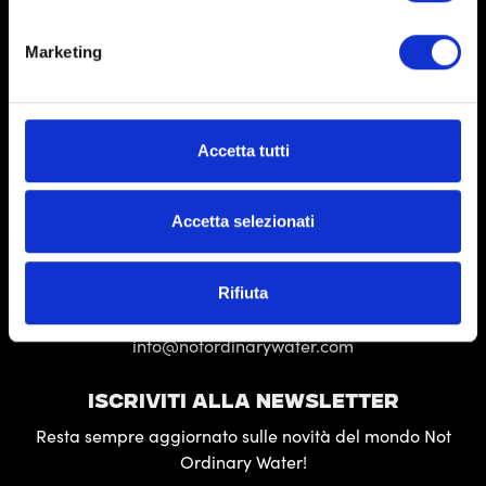
SERVIZIO CLIENTI
Marketing
Condizioni generali di vendita
Condizioni di utilizzo del sito
Privacy Policy
Accetta tutti
Cookie Policy
CONTATTI
Accetta selezionati
PER ASSISTENZA
supporto@notordinarywater.com
Rifiuta
PER INFORMAZIONI
info@notordinarywater.com
ISCRIVITI ALLA NEWSLETTER
Resta sempre aggiornato sulle novità del mondo Not
Ordinary Water!