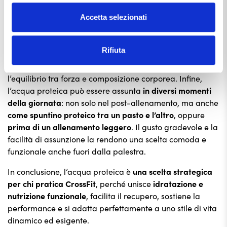
Un ulteriore vantaggio è il suo ruolo nel
mantenimento
della massa magra
. In discipline come il CrossFit, che
Accetta selezionati
richiedono potenza, velocità e resistenza, è
fondamentale preservare la muscolatura senza
Rifiuta
appesantire l’organismo. Un’assunzione regolare di
proteine aiuta in tal senso, contribuendo a mantenere
l’equilibrio tra forza e composizione corporea. Infine,
l’acqua proteica può essere assunta
in diversi momenti
della giornata
: non solo nel post-allenamento, ma anche
come spuntino proteico tra un pasto e l’altro
, oppure
prima di un allenamento leggero
. Il gusto gradevole e la
facilità di assunzione la rendono una scelta comoda e
funzionale anche fuori dalla palestra.
In conclusione, l’acqua proteica è
una scelta strategica
per chi pratica CrossFit
, perché unisce
idratazione e
nutrizione funzionale
, facilita il recupero, sostiene la
performance e si adatta perfettamente a uno stile di vita
dinamico ed esigente.