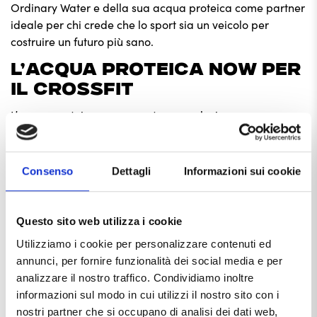
Ordinary Water e della sua acqua proteica
come partner
ideale per chi crede che lo sport sia un veicolo per
costruire un futuro più sano.
L’ACQUA PROTEICA NOW PER
IL CROSSFIT
L’acqua proteica rappresenta una soluzione
particolarmente utile per chi pratica
CrossFit
, uno sport
ad alta intensità che mette a dura prova la resistenza
muscolare, la capacità cardiovascolare e la
Consenso
Dettagli
Informazioni sui cookie
composizione corporea. Integrare questo tipo di
bevanda nella propria routine può offrire numerosi
vantaggi, sia durante che dopo l’allenamento.
Questo sito web utilizza i cookie
Innanzitutto, uno dei principali benefici dell’acqua
Utilizziamo i cookie per personalizzare contenuti ed
proteica è legato al
recupero muscolare accelerato
. Il
annunci, per fornire funzionalità dei social media e per
CrossFit comporta micro-lesioni alle fibre muscolari che,
analizzare il nostro traffico. Condividiamo inoltre
per essere riparate e rafforzate, necessitano di un
informazioni sul modo in cui utilizzi il nostro sito con i
adeguato apporto proteico. L’acqua proteica fornisce
nostri partner che si occupano di analisi dei dati web,