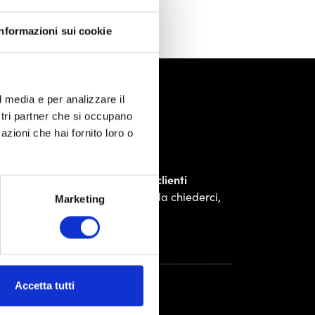
Informazioni sui cookie
l media e per analizzare il
ostri partner che si occupano
azioni che hai fornito loro o
Assistenza clienti
Se hai delle cose da chiederci,
Marketing
fallo!
Accetta tutti