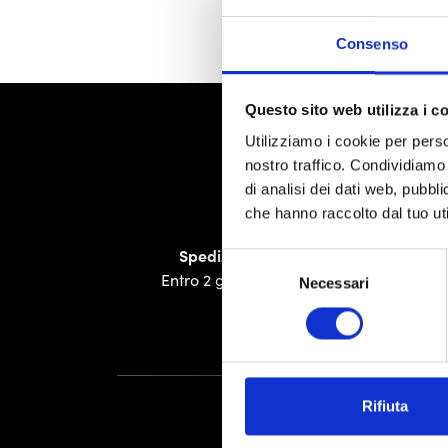
Consenso
Questo sito web utilizza i c
Utilizziamo i cookie per perso
nostro traffico. Condividiamo 
di analisi dei dati web, pubbl
che hanno raccolto dal tuo uti
Spedizione veloce
Selezione
Entro 2 giorni lavorativi
I
Necessari
del
consenso
Rifiuta