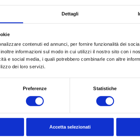
Dettagli
ookie
nalizzare contenuti ed annunci, per fornire funzionalità dei socia
inoltre informazioni sul modo in cui utilizzi il nostro sito con i n
icità e social media, i quali potrebbero combinarle con altre inform
lizzo dei loro servizi.
Tracciamento ordini
Pagamenti sicuri
n modo semplice e veloce
Acquisti anche a rate
Preferenze
Statistiche
Accetta selezionati