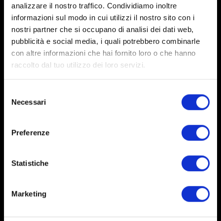
analizzare il nostro traffico. Condividiamo inoltre
In modo semplice e veloce
informazioni sul modo in cui utilizzi il nostro sito con i
nostri partner che si occupano di analisi dei dati web,
pubblicità e social media, i quali potrebbero combinarle
con altre informazioni che hai fornito loro o che hanno
raccolto dal tuo utilizzo dei loro servizi.
Selezione
Seguici sui social
Necessari
del
consenso
Preferenze
SERVIZIO CLIENTI
Condizioni generali di vendita
Statistiche
Condizioni di utilizzo del sito
Privacy Policy
Cookie Policy
Marketing
CONTATTI