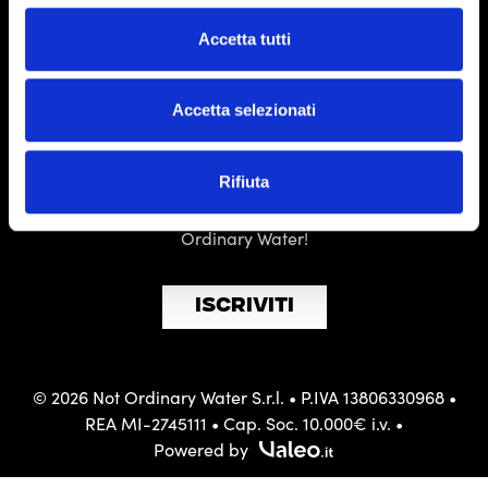
PER ASSISTENZA
Accetta tutti
supporto@notordinarywater.com
PER INFORMAZIONI
Accetta selezionati
info@notordinarywater.com
ISCRIVITI ALLA NEWSLETTER
Rifiuta
Resta sempre aggiornato sulle novità del mondo Not
Ordinary Water!
ISCRIVITI
© 2026 Not Ordinary Water S.r.l. • P.IVA 13806330968 •
REA MI-2745111 • Cap. Soc. 10.000€ i.v. •
Powered by